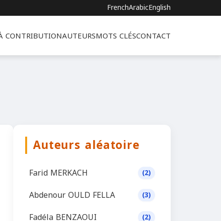
French
Arabic
English
 À CONTRIBUTION
AUTEURS
MOTS CLÉS
CONTACT
Auteurs aléatoire
Farid MERKACH
(2)
Abdenour OULD FELLA
(3)
Fadéla BENZAOUI
(2)